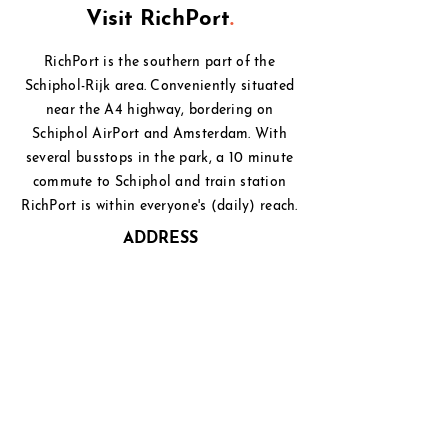
Visit RichPort
.
RichPort is the southern part of the
Schiphol-Rijk area. Conveniently situated
near the A4 highway, bordering on
Schiphol
AirPort and Amsterdam. With
several busstops in the park, a 10 minute
commute to Schiphol and
train station
RichPort is within everyone's (daily) reach.
ADDRESS
Beechavenue 2,
1119 PT Schiphol-Rijk
PHONE
+31(0)20 - 750 3333
EMAIL
info@richport.nl