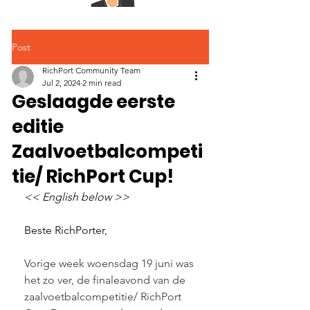
Post
RichPort Community Team
Jul 2, 2024
2 min read
Geslaagde eerste
editie
Zaalvoetbalcompeti
tie/ RichPort Cup!
<< English below >>
Beste RichPorter,
Vorige week woensdag 19 juni was 
het zo ver, de finaleavond van de 
zaalvoetbalcompetitie/ RichPort 