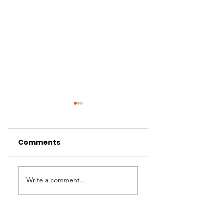
Comments
Haarlemmerme
Write a comment...
Innoveert – 2
september 202
Asfalteringswerkzaamheden
N201 Rozenburgdreef