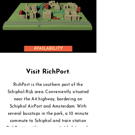
AVAILABILITY
Visit RichPort
.
RichPort is the southern part of the
Schiphol-Rijk area. Conveniently situated
near the A4 highway, bordering on
Schiphol
AirPort and Amsterdam. With
several busstops in the park, a 10 minute
commute to Schiphol and
train station
RichPort is within everyone's (daily) reach.