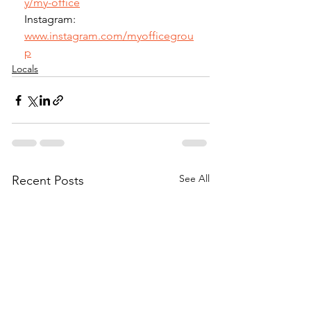
y/my-office
Instagram: 
www.instagram.com/myofficegrou
p
Locals
See All
Recent Posts