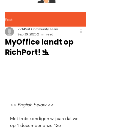
Post
RichPort Community Team
Sep 30, 2025
2 min read
MyOffice landt op
RichPort! 🛬
<< English below >>
Met trots kondigen wij aan dat we 
op 1 december onze 12e 