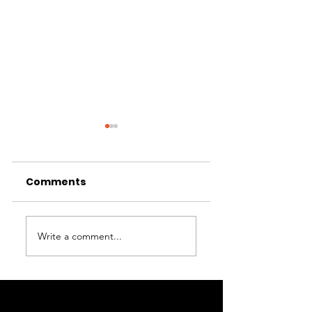
Comments
Haarlemmerme
Write a comment...
Innoveert – 2
september 202
Asfalteringswerkzaamheden
N201 Rozenburgdreef