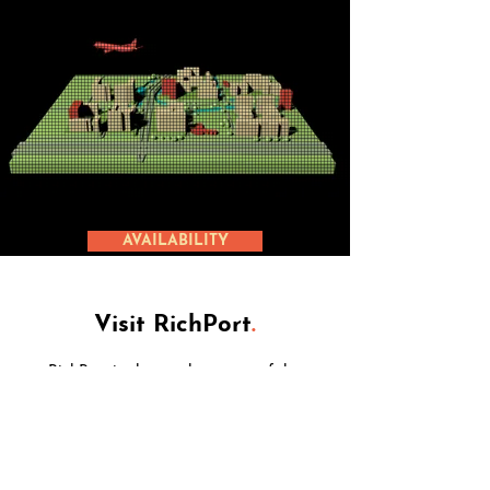
AVAILABILITY
Visit RichPort
.
RichPort is the southern part of the
Schiphol-Rijk area. Conveniently situated
near the A4 highway, bordering on
Schiphol
AirPort and Amsterdam. With
several busstops in the park, a 10 minute