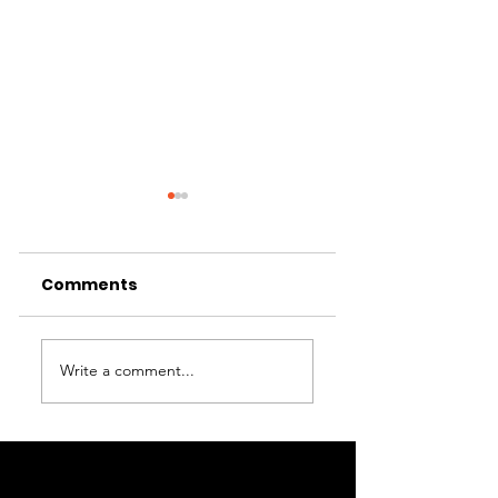
Comments
Haarlemmerme
Write a comment...
Innoveert – 2
september 202
Asfalteringswerkzaamheden
N201 Rozenburgdreef