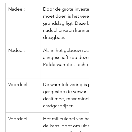
Nadeel:
Door de grote investering welke Polderwa
moet doen is het vereist dat er een overee
grondslag ligt. Deze lange termijn zou do
nadeel ervaren kunnen worden. De overeen
draagbaar. 
Nadeel:
​Als in het gebouw recentelijk een nieuwe 
aangeschaft zou deze ver- vroegd moeten
Polderwarmte is echter bereid een overnam
Voordeel:
De warmtelevering is prijstechnisch concu
gasgestookte verwar- mingsinstallaties. De 
daalt mee, maar minder frequent, minder s
aardgasprijzen. 
Voordeel:
Het milieulabel van het gebouw verbetert
de kans loopt om uit de exploitatie gehaa