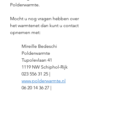
Polderwarmte. 
Mocht u nog vragen hebben over 
het warmtenet dan kunt u contact 
opnemen met:
Mireille Bedeschi
Polderwarmte
Tupolevlaan 41
1119 NW Schiphol-Rijk
023 556 31 25 | 
www.polderwarmte.nl
06 20 14 36 27 | 
mireille.bedeschi@polderwar
mte.nl
Hartelijke groet,
Frans Neutelings en Frans Ooms 