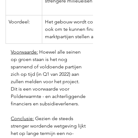
strengere milieueisen van de overheid.
Voordeel:
Het gebouw wordt commercieel aantrekkeli
ook om te kunnen financieren door de str
marktpartijen stellen aan duurzaamheid. 
Voorwaarde:
 Hoewel alle seinen 
op groen staan is het nog 
spannend of voldoende partijen 
zich op tijd (in Q1 van 2022) aan 
zullen melden voor het project. 
Dit is een voorwaarde voor 
Polderwarmte - en achterliggende 
financiers en subsidieverleners. 
Conclusie:
 Gezien de steeds 
strenger wordende wetgeving lijkt 
het op lange termijn een no-