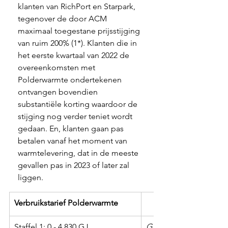
klanten van RichPort en Starpark, 
tegenover de door ACM 
maximaal toegestane prijsstijging 
van ruim 200% (1*). Klanten die in 
het eerste kwartaal van 2022 de 
overeenkomsten met 
Polderwarmte ondertekenen 
ontvangen bovendien 
substantiële korting waardoor de 
stijging nog verder teniet wordt 
gedaan. En, klanten gaan pas 
betalen vanaf het moment van 
warmtelevering, dat in de meeste 
gevallen pas in 2023 of later zal 
liggen. 
Verbruikstarief Polderwarmte
Staffel 1: 0 - 4.830 GJ
GJ