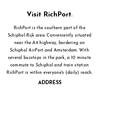
Visit RichPort
.
RichPort is the southern part of the
Schiphol-Rijk area. Conveniently situated
near the A4 highway, bordering on
Schiphol
AirPort and Amsterdam. With
several busstops in the park, a 10 minute
commute to Schiphol and
train station
RichPort is within everyone's (daily) reach.
ADDRESS
Beechavenue 2,
1119 PT Schiphol-Rijk
PHONE
+31(0)20 - 750 3333
EMAIL
info@richport.nl