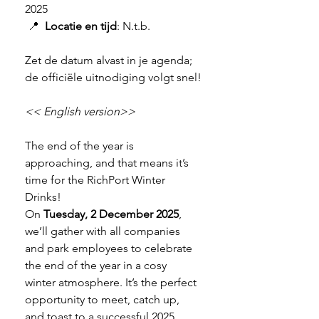
2025
 📍 
 Locatie en tijd
: N.t.b.
Zet de datum alvast in je agenda; 
de officiële uitnodiging volgt snel!
<< English version>>
The end of the year is 
approaching, and that means it’s 
time for the RichPort Winter 
Drinks!
On 
Tuesday, 2 December 2025
, 
we’ll gather with all companies 
and park employees to celebrate 
the end of the year in a cosy 
winter atmosphere. It’s the perfect 
opportunity to meet, catch up, 
and toast to a successful 2025.