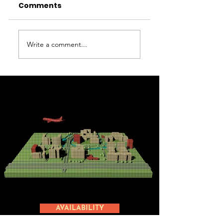
Comments
Haarlemmerme
Write a comment...
Innoveert – 2
september 202
Asfalteringswerkzaamheden
N201 Rozenburgdreef
AVAILABILITY