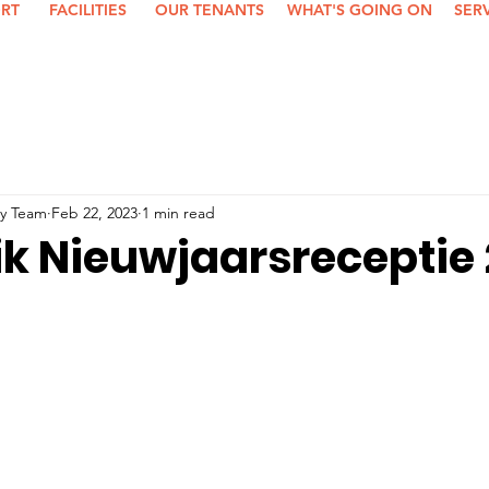
ORT
FACILITIES
OUR TENANTS
WHAT'S GOING ON
SER
y Team
Feb 22, 2023
1 min read
ik Nieuwjaarsreceptie