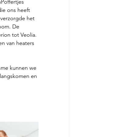
Poffertjes 
ie ons heeft 
 verzorgde het 
room. De 
ion tot Veolia. 
en van heaters 
iasme kunnen we 
 langskomen en 