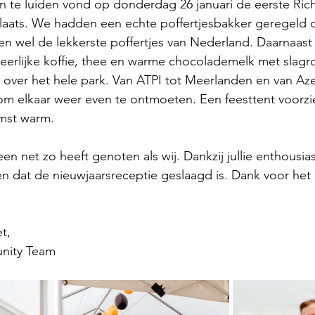
n te luiden vond op donderdag 26 januari de eerste Rich
laats. We hadden een echte poffertjesbakker geregeld d
en wel de lekkerste poffertjes van Nederland. Daarnaast
heerlijke koffie, thee en warme chocolademelk met slag
ver het hele park. Van ATPI tot Meerlanden en van Azer
om elkaar weer even te ontmoeten. Een feesttent voorzi
mst warm. 
n net zo heeft genoten als wij. Dankzij jullie enthous
n dat de nieuwjaarsreceptie geslaagd is. Dank voor het
t,
nity Team