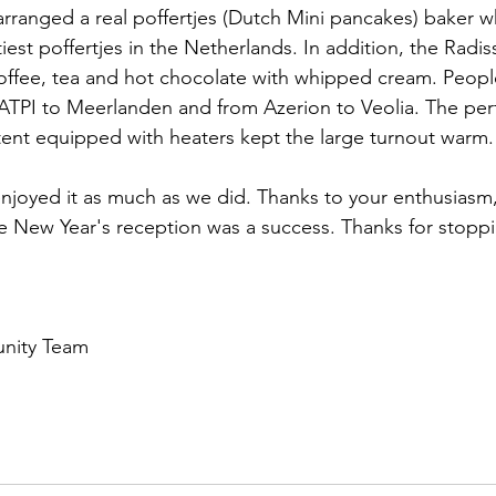
rranged a real poffertjes (Dutch Mini pancakes) baker 
iest poffertjes in the Netherlands. In addition, the Radi
offee, tea and hot chocolate with whipped cream. Peopl
ATPI to Meerlanden and from Azerion to Veolia. The perf
tent equipped with heaters kept the large turnout warm.
joyed it as much as we did. Thanks to your enthusiasm,
the New Year's reception was a success. Thanks for stopp
nity Team