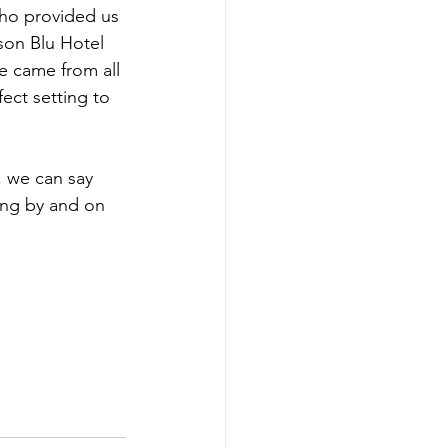
who provided us 
sson Blu Hotel 
e came from all 
ect setting to 
 we can say 
ing by and on 