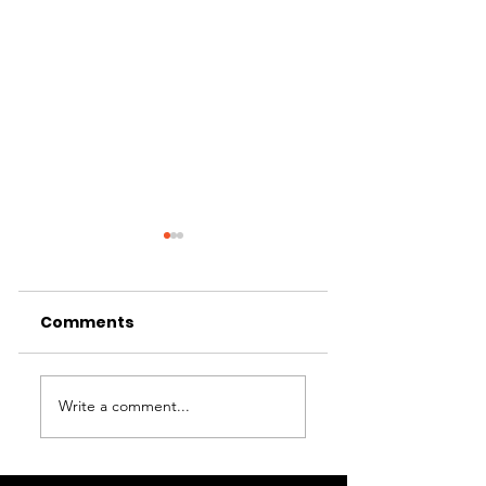
Comments
Haarlemmerme
Write a comment...
Innoveert – 2
september 202
Asfalteringswerkzaamheden
N201 Rozenburgdreef