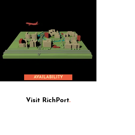
AVAILABILITY
Visit RichPort
.
RichPort is the southern part of the
Schiphol-Rijk area. Conveniently situated
near the A4 highway, bordering on